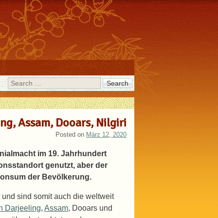
Search
ing, Assam, Dooars, Nilgiri
Posted on
März 12, 2020
onialmacht im 19. Jahrhundert
ionsstandort genutzt, aber der
konsum der Bevölkerung.
und sind somit auch die weltweit
n Darjeeling
,
Assam
, Dooars und