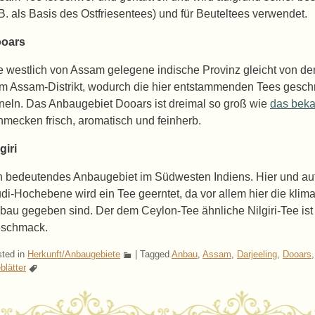
.B. als Basis des Ostfriesentees) und für Beuteltees verwendet.
oars
e westlich von Assam gelegene indische Provinz gleicht von de
m Assam-Distrikt, wodurch die hier entstammenden Tees gesc
neln. Das Anbaugebiet Dooars ist dreimal so groß wie
das beka
hmecken frisch, aromatisch und feinherb.
giri
n bedeutendes Anbaugebiet im Südwesten Indiens. Hier und au
di-Hochebene wird ein Tee geerntet, da vor allem hier die kli
bau gegeben sind. Der dem Ceylon-Tee ähnliche Nilgiri-Tee ist 
schmack.
ted in
Herkunft/Anbaugebiete
|
Tagged
Anbau
,
Assam
,
Darjeeling
,
Dooars
blätter