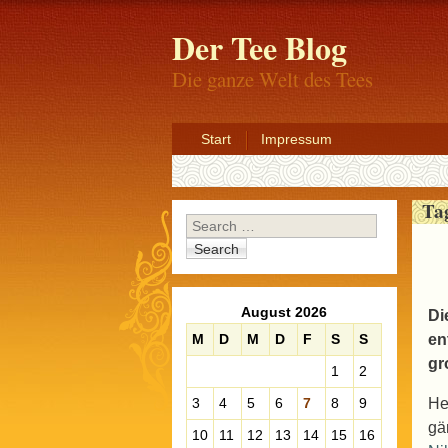
Der Tee Blog
Die ganze Welt des Tees
Start
Impressum
Ta
Search
August 2026
Di
M
D
M
D
F
S
S
en
gr
1
2
3
4
5
6
7
8
9
He
gä
10
11
12
13
14
15
16