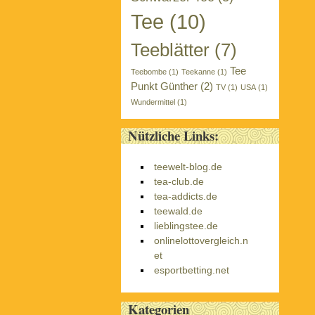
Tee
(10)
Teeblätter
(7)
Tee
Teebombe
(1)
Teekanne
(1)
Punkt Günther
(2)
TV
(1)
USA
(1)
Wundermittel
(1)
Nützliche Links:
teewelt-blog.de
tea-club.de
tea-addicts.de
teewald.de
lieblingstee.de
onlinelottovergleich.n
et
esportbetting.net
Kategorien