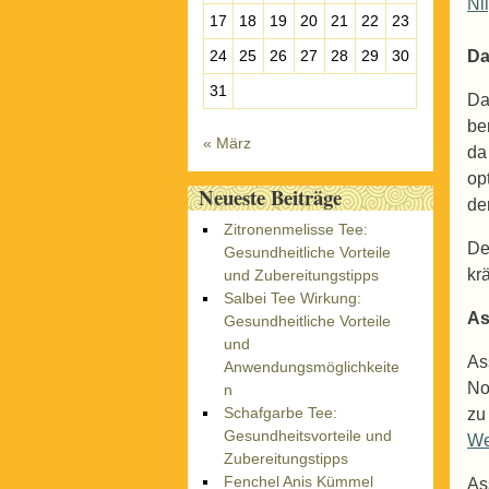
Nil
17
18
19
20
21
22
23
24
25
26
27
28
29
30
Da
31
Da
be
« März
da
op
Neueste Beiträge
de
Zitronenmelisse Tee:
De
Gesundheitliche Vorteile
kr
und Zubereitungstipps
Salbei Tee Wirkung:
A
Gesundheitliche Vorteile
und
As
Anwendungsmöglichkeite
No
n
Schafgarbe Tee:
zu
Gesundheitsvorteile und
We
Zubereitungstipps
Fenchel Anis Kümmel
As