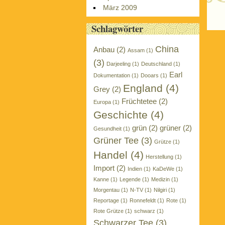
März 2009
P
Schlagwörter
China
Anbau
(2)
Assam
(1)
(3)
Darjeeling
(1)
Deutschland
(1)
Earl
Dokumentation
(1)
Dooars
(1)
England
(4)
Grey
(2)
Früchtetee
(2)
Europa
(1)
Geschichte
(4)
grün
(2)
grüner
(2)
Gesundheit
(1)
Grüner Tee
(3)
Grütze
(1)
Handel
(4)
Herstellung
(1)
Import
(2)
Indien
(1)
KaDeWe
(1)
Kanne
(1)
Legende
(1)
Medizin
(1)
Morgentau
(1)
N-TV
(1)
Nilgiri
(1)
Reportage
(1)
Ronnefeldt
(1)
Rote
(1)
Rote Grütze
(1)
schwarz
(1)
Schwarzer Tee
(3)