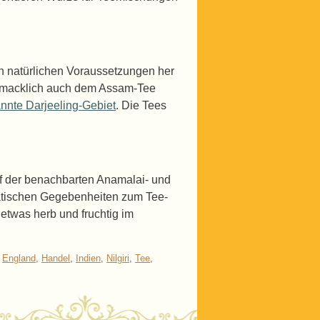
n natürlichen Voraussetzungen her
hmacklich auch dem Assam-Tee
nnte Darjeeling-Gebiet
. Die Tees
f der benachbarten Anamalai- und
matischen Gegebenheiten zum Tee-
etwas herb und fruchtig im
,
England
,
Handel
,
Indien
,
Nilgiri
,
Tee
,