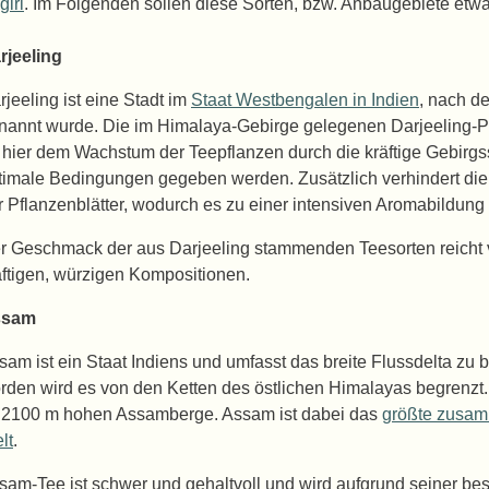
giri
. Im Folgenden sollen diese Sorten, bzw. Anbaugebiete etwa
rjeeling
rjeeling ist eine Stadt im
Staat Westbengalen in Indien
, nach d
nannt wurde. Die im Himalaya-Gebirge gelegenen Darjeeling-Pl
 hier dem Wachstum der Teepflanzen durch die kräftige Gebir
timale Bedingungen gegeben werden. Zusätzlich verhindert die
r Pflanzenblätter, wodurch es zu einer intensiven Aromabildung
r Geschmack der aus Darjeeling stammenden Teesorten reicht vo
äftigen, würzigen Kompositionen.
ssam
sam ist ein Staat Indiens und umfasst das breite Flussdelta zu
rden wird es von den Ketten des östlichen Himalayas begrenzt.
 2100 m hohen Assamberge. Assam ist dabei das
größte zusa
lt
.
sam-Tee ist schwer und gehaltvoll und wird aufgrund seiner b