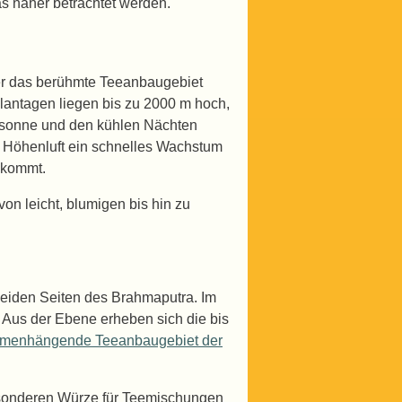
s näher betrachtet werden.
er das berühmte Teeanbaugebiet
antagen liegen bis zu 2000 m hoch,
gssonne und den kühlen Nächten
 Höhenluft ein schnelles Wachstum
 kommt.
n leicht, blumigen bis hin zu
 beiden Seiten des Brahmaputra. Im
 Aus der Ebene erheben sich die bis
mmenhängende Teeanbaugebiet der
esonderen Würze für Teemischungen