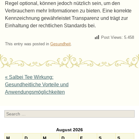
Regel optional, können jedoch nützlich sein, um den
Verbrauchern mehr Informationen zu bieten. Eine korrekte
Kennzeichnung gewährleistet Transparenz und trägt zur
Einhaltung der rechtlichen Standards bei.
Post Views:
5.458
This entry was posted in
Gesundheit
.
Post navigation
«
Salbei Tee Wirkung:
Gesundheitliche Vorteile und
Anwendungsmöglichkeiten
Search
August 2026
M
D
M
D
F
S
S