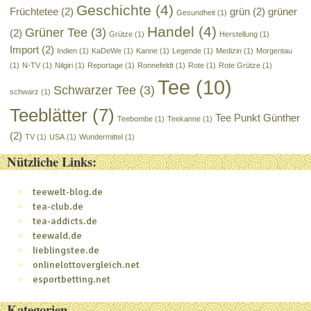
Geschichte
(4)
Früchtetee
(2)
grün
(2)
grüner
Gesundheit
(1)
Handel
(4)
Grüner Tee
(3)
(2)
Grütze
(1)
Herstellung
(1)
Import
(2)
Indien
(1)
KaDeWe
(1)
Kanne
(1)
Legende
(1)
Medizin
(1)
Morgentau
(1)
N-TV
(1)
Nilgiri
(1)
Reportage
(1)
Ronnefeldt
(1)
Rote
(1)
Rote Grütze
(1)
Tee
(10)
Schwarzer Tee
(3)
schwarz
(1)
Teeblätter
(7)
Tee Punkt Günther
Teebombe
(1)
Teekanne
(1)
(2)
TV
(1)
USA
(1)
Wundermittel
(1)
Nützliche Links:
teewelt-blog.de
tea-club.de
tea-addicts.de
teewald.de
lieblingstee.de
onlinelottovergleich.net
esportbetting.net
Kategorien