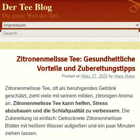
Der Tee Blog
Die ganze Welt des Tees
Search
Zitronenmelisse Tee: Gesundheitliche
Vorteile und Zubereitungstipps
Posted on
März 27, 2025
by
Hans Maier
Zitronenmelisse Tee, oft als beruhigendes Getränk
geschätzt, zieht viele mit seinem milden, zitronigen Aroma
an.
Zitronenmelisse Tee kann helfen, Stress
abzubauen und die Schlafqualität zu verbessern.
Die
Zubereitung ist einfach: Getrocknete Zitronenmelisse
Blätter mit heißem Wasser aufgießen und ein paar Minuten
ziehen lassen.