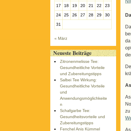
Nil
17
18
19
20
21
22
23
24
25
26
27
28
29
30
Da
31
Da
be
« März
da
op
Neueste Beiträge
de
Zitronenmelisse Tee:
De
Gesundheitliche Vorteile
kr
und Zubereitungstipps
Salbei Tee Wirkung:
A
Gesundheitliche Vorteile
und
As
Anwendungsmöglichkeite
No
n
Schafgarbe Tee:
zu
Gesundheitsvorteile und
We
Zubereitungstipps
Fenchel Anis Kümmel
As