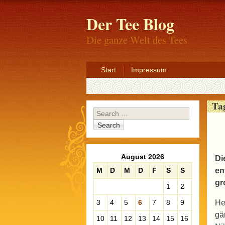
Der Tee Blog
Die ganze Welt des Tees
Start
Impressum
Ta
Search
August 2026
Di
M
D
M
D
F
S
S
en
gr
1
2
3
4
5
6
7
8
9
He
gä
10
11
12
13
14
15
16