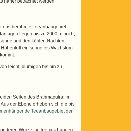
s näher betrachtet werden.
er das berühmte Teeanbaugebiet
antagen liegen bis zu 2000 m hoch,
gssonne und den kühlen Nächten
 Höhenluft ein schnelles Wachstum
 kommt.
n leicht, blumigen bis hin zu
 beiden Seiten des Brahmaputra. Im
 Aus der Ebene erheben sich die bis
mmenhängende Teeanbaugebiet der
esonderen Würze für Teemischungen