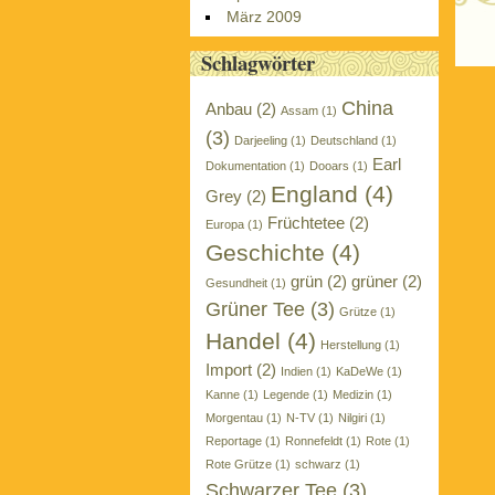
März 2009
P
Schlagwörter
China
Anbau
(2)
Assam
(1)
(3)
Darjeeling
(1)
Deutschland
(1)
Earl
Dokumentation
(1)
Dooars
(1)
England
(4)
Grey
(2)
Früchtetee
(2)
Europa
(1)
Geschichte
(4)
grün
(2)
grüner
(2)
Gesundheit
(1)
Grüner Tee
(3)
Grütze
(1)
Handel
(4)
Herstellung
(1)
Import
(2)
Indien
(1)
KaDeWe
(1)
Kanne
(1)
Legende
(1)
Medizin
(1)
Morgentau
(1)
N-TV
(1)
Nilgiri
(1)
Reportage
(1)
Ronnefeldt
(1)
Rote
(1)
Rote Grütze
(1)
schwarz
(1)
Schwarzer Tee
(3)