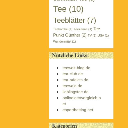
Tee
(10)
Teeblätter
(7)
Tee
Teebombe
(1)
Teekanne
(1)
Punkt Günther
(2)
TV
(1)
USA
(1)
Wundermittel
(1)
Nützliche Links:
teewelt-blog.de
tea-club.de
tea-addicts.de
teewald.de
lieblingstee.de
onlinelottovergleich.n
et
esportbetting.net
Kategorien