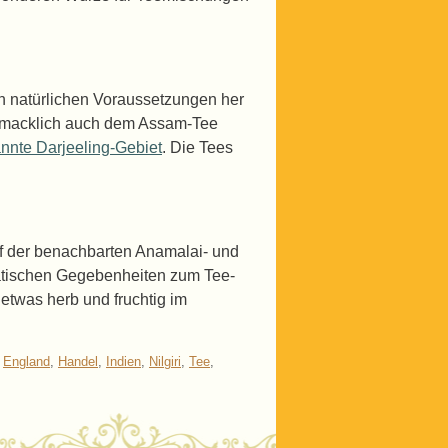
n natürlichen Voraussetzungen her
hmacklich auch dem Assam-Tee
nnte Darjeeling-Gebiet
. Die Tees
f der benachbarten Anamalai- und
matischen Gegebenheiten zum Tee-
etwas herb und fruchtig im
,
England
,
Handel
,
Indien
,
Nilgiri
,
Tee
,