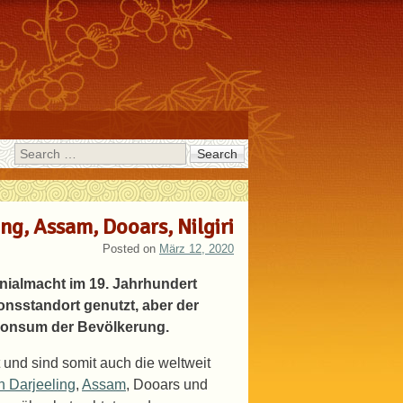
Search
ing, Assam, Dooars, Nilgiri
Posted on
März 12, 2020
onialmacht im 19. Jahrhundert
ionsstandort genutzt, aber der
konsum der Bevölkerung.
und sind somit auch die weltweit
n Darjeeling
,
Assam
, Dooars und