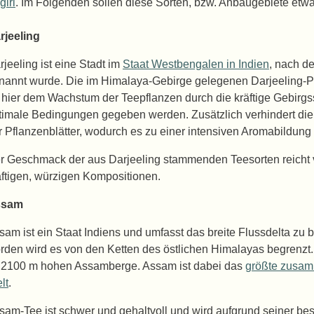
giri
. Im Folgenden sollen diese Sorten, bzw. Anbaugebiete etwa
rjeeling
rjeeling ist eine Stadt im
Staat Westbengalen in Indien
, nach d
nannt wurde. Die im Himalaya-Gebirge gelegenen Darjeeling-Pl
 hier dem Wachstum der Teepflanzen durch die kräftige Gebir
timale Bedingungen gegeben werden. Zusätzlich verhindert die
r Pflanzenblätter, wodurch es zu einer intensiven Aromabildung
r Geschmack der aus Darjeeling stammenden Teesorten reicht vo
äftigen, würzigen Kompositionen.
ssam
sam ist ein Staat Indiens und umfasst das breite Flussdelta zu
rden wird es von den Ketten des östlichen Himalayas begrenzt.
 2100 m hohen Assamberge. Assam ist dabei das
größte zusa
lt
.
sam-Tee ist schwer und gehaltvoll und wird aufgrund seiner b