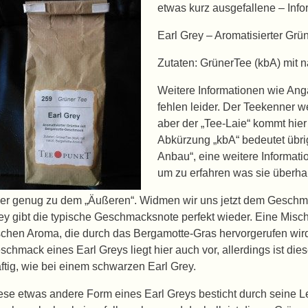
etwas kurz ausgefallene – Info
Earl Grey – Aromatisierter Gr
Zutaten: GrünerTee (kbA) mit 
Weitere Informationen wie Ang
fehlen leider. Der Teekenner w
aber der „Tee-Laie“ kommt hie
Abkürzung „kbA“ bedeutet übrig
Anbau“, eine weitere Informati
um zu erfahren was sie überhau
er genug zu dem „Äußeren“. Widmen wir uns jetzt dem Geschma
ey gibt die typische Geschmacksnote perfekt wieder. Eine Misch
ischen Aroma, die durch das Bergamotte-Gras hervorgerufen wird
schmack eines Earl Greys liegt hier auch vor, allerdings ist dies
äftig, wie bei einem schwarzen Earl Grey.
ese etwas andere Form eines Earl Greys besticht durch seine Le