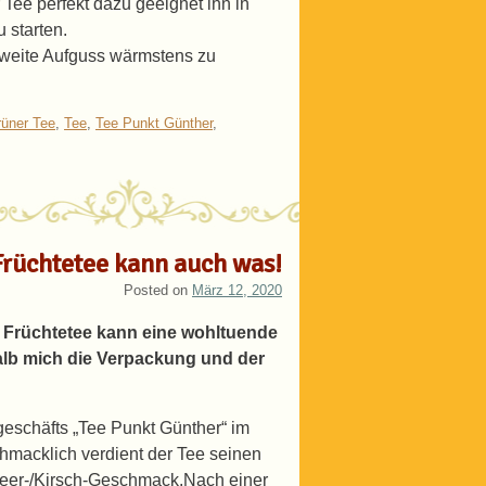
Tee perfekt dazu geeignet ihn in
 starten.
 zweite Aufguss wärmstens zu
üner Tee
,
Tee
,
Tee Punkt Günther
,
Früchtetee kann auch was!
Posted on
März 12, 2020
h Früchtetee kann eine wohltuende
lb mich die Verpackung und der
geschäfts „Tee Punkt Günther“ im
hmacklich verdient der Tee seinen
beer-/Kirsch-Geschmack.Nach einer