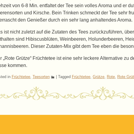
ehzeit von 6-8 Min. entfaltet der Tee sein volles Aroma und er d
erensorten und Kirsche. Bein Trinken schmeckt der Tee sehr fr
errascht den Genießer durch ein sehr lang anhaltendes Aroma.
s ist nicht zuletzt auf die Zutaten des Tees zurückzuführen, über 
thalten sind Hibiscusblüten, Weinbeeren, Holunderbeeren, He
hannisbeeren. Dieser Zutaten-Mix gibt dem Tee eben die besonde
r „Rote Grütze“ Früchtetee ist eine sehr leckere Alternative zu d
sse kommen.
ted in
Früchtetee
,
Teesorten
|
Tagged
Früchtetee
,
Grütze
,
Rote
,
Rote Grü
ost navigation