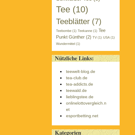
Tee
(10)
Teeblätter
(7)
Tee
Teebombe
(1)
Teekanne
(1)
Punkt Günther
(2)
TV
(1)
USA
(1)
Wundermittel
(1)
Nützliche Links:
teewelt-blog.de
tea-club.de
tea-addicts.de
teewald.de
lieblingstee.de
onlinelottovergleich.n
et
esportbetting.net
Kategorien