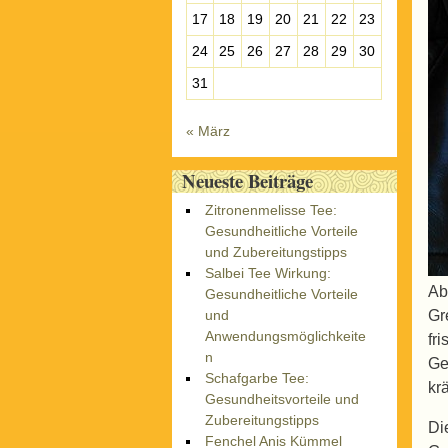
17
18
19
20
21
22
23
24
25
26
27
28
29
30
31
« März
Neueste Beiträge
Zitronenmelisse Tee:
Gesundheitliche Vorteile
und Zubereitungstipps
Salbei Tee Wirkung:
Ab
Gesundheitliche Vorteile
und
Gr
Anwendungsmöglichkeite
fr
n
Ge
Schafgarbe Tee:
kr
Gesundheitsvorteile und
Zubereitungstipps
Di
Fenchel Anis Kümmel