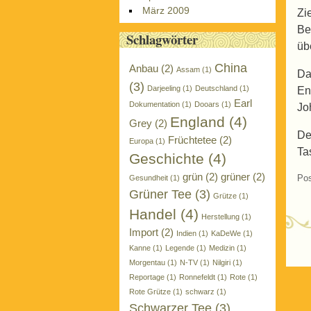
März 2009
Zi
Be
Schlagwörter
üb
China
Anbau
(2)
Assam
(1)
Da
(3)
Darjeeling
(1)
Deutschland
(1)
En
Earl
Dokumentation
(1)
Dooars
(1)
Jo
England
(4)
Grey
(2)
De
Früchtetee
(2)
Europa
(1)
Ta
Geschichte
(4)
grün
(2)
grüner
(2)
Pos
Gesundheit
(1)
Grüner Tee
(3)
Grütze
(1)
Handel
(4)
Herstellung
(1)
Import
(2)
Indien
(1)
KaDeWe
(1)
Kanne
(1)
Legende
(1)
Medizin
(1)
P
Morgentau
(1)
N-TV
(1)
Nilgiri
(1)
Reportage
(1)
Ronnefeldt
(1)
Rote
(1)
Rote Grütze
(1)
schwarz
(1)
Schwarzer Tee
(3)