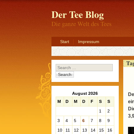
Der Tee Blog
Die ganze Welt des Tees
Start
Impressum
Ta
Search
August 2026
De
M
D
M
D
F
S
S
ei
Di
1
2
3,
3
4
5
6
7
8
9
10
11
12
13
14
15
16