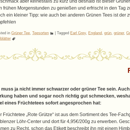
schmack aber keinesfalls zu kurz und deshalb ist dieser Grüner 
n frühen Morgenstunden zu genießen und erfrischt in den Tag zu
ch ein kleiner Tipp: wie auch bei anderen Grünen Tees ist der
pfehlen
ted in
Grüner Tee
,
Teesorten
|
Tagged
Earl Grey
,
England
,
grün
,
grüner
,
Gr
blätter
 muss ja nicht immer schwarzer oder grüner Tee sein. Auc
rkung haben und sogar noch richtig gut schmecken, wesha
tel eines Früchtetees sofort angesprochen hat:
r Früchtetee „Rote Grütze“ ist aus dem Sortiment des Tee-Fach
blenzer Löhr-Center und dort für 4,95€/200g zu erwerben. Gesc
men zu Recht, schon das Etikett beschreibt ihn mit einem Him