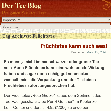
Der Tee Blog
Die ganze Welt des Tees
Search
Tag Archives:
Früchtetee
Früchtetee kann auch was!
Posted on
März 12, 2020
Es muss ja nicht immer schwarzer oder grüner Tee
sein. Auch Früchtetee kann eine wohltuende Wirkung
haben und sogar noch richtig gut schmecken,
weshalb mich die Verpackung und der Titel eines
Früchtetees sofort angesprochen hat:
Der Früchtetee „Rote Grütze“ ist aus dem Sortiment des
Tee-Fachgeschäfts „Tee Punkt Günther“ im Koblenzer
Löhr-Center und dort für 4,95€/200g zu erwerben.