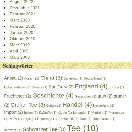
August 2022
Dezember 2021
Februar 2021
März 2020
Februar 2020
Januar 2020
Oktober 2010
März 2010
April 2009
März 2009
Schlagwörter
China
(3)
Anbau
(2)
Assam
(1)
Darjeeling
(1)
Deutschland
(1)
England
(4)
Earl Grey
(2)
Dokumentation
(1)
Dooars
(1)
Europa
(1)
Geschichte
(4)
Früchtetee
(2)
grün
(2)
grüner
Gesundheit
(1)
Handel
(4)
Grüner Tee
(3)
(2)
Grütze
(1)
Herstellung
(1)
Import
(2)
Indien
(1)
KaDeWe
(1)
Kanne
(1)
Legende
(1)
Medizin
(1)
Morgentau
(1)
N-TV
(1)
Nilgiri
(1)
Reportage
(1)
Ronnefeldt
(1)
Rote
(1)
Rote Grütze
(1)
Tee
(10)
Schwarzer Tee
(3)
schwarz
(1)