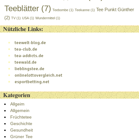
Teeblätter
(7)
Tee Punkt Günther
Teebombe
(1)
Teekanne
(1)
(2)
TV
(1)
USA
(1)
Wundermittel
(1)
Nützliche Links:
teewelt-blog.de
tea-club.de
tea-addicts.de
teewald.de
lieblingstee.de
onlinelottovergleich.net
esportbetting.net
Kategorien
Allgeim
Allgemein
Früchtetee
Geschichte
Gesundheit
Grüner Tee