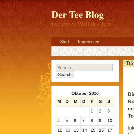
Der Tee Blog
Die ganze Welt des Tees
Start
Impressum
Da
Search
Oktober 2010
Di
M
D
M
D
F
S
S
Ro
er
1
2
3
Te
4
5
6
7
8
9
10
In
11
12
13
14
15
16
17