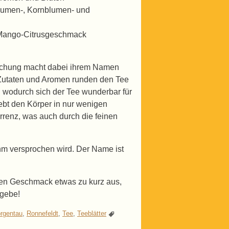
lumen-, Kornblumen- und
t Mango-Citrusgeschmack
chung macht dabei ihrem Namen
 Zutaten und Aromen runden den Tee
, wodurch sich der Tee wunderbar für
elebt den Körper in nur wenigen
renz, was auch durch die feinen
m versprochen wird. Der Name ist
einen Geschmack etwas zu kurz aus,
 gebe!
rgentau
,
Ronnefeldt
,
Tee
,
Teeblätter