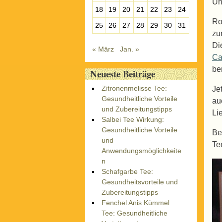
Un
18
19
20
21
22
23
24
Ro
25
26
27
28
29
30
31
zu
Di
« März
Jan. »
Ca
be
Neueste Beiträge
Zitronenmelisse Tee:
Je
Gesundheitliche Vorteile
au
und Zubereitungstipps
Li
Salbei Tee Wirkung:
Gesundheitliche Vorteile
Be
und
Te
Anwendungsmöglichkeite
n
Schafgarbe Tee:
Gesundheitsvorteile und
Zubereitungstipps
Fenchel Anis Kümmel
Tee: Gesundheitliche