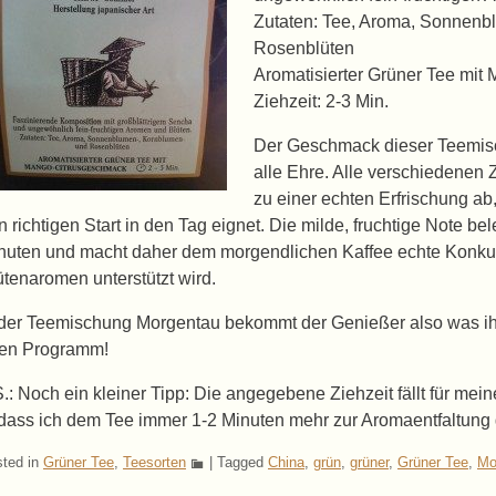
Zutaten: Tee, Aroma, Sonnenb
Rosenblüten
Aromatisierter Grüner Tee mi
Ziehzeit: 2-3 Min.
Der Geschmack dieser Teemis
alle Ehre. Alle verschiedenen
zu einer echten Erfrischung ab
n richtigen Start in den Tag eignet. Die milde, fruchtige Note b
nuten und macht daher dem morgendlichen Kaffee echte Konkur
ütenaromen unterstützt wird.
 der Teemischung Morgentau bekommt der Genießer also was ih
en Programm!
S.: Noch ein kleiner Tipp: Die angegebene Ziehzeit fällt für m
dass ich dem Tee immer 1-2 Minuten mehr zur Aromaentfaltung
ted in
Grüner Tee
,
Teesorten
|
Tagged
China
,
grün
,
grüner
,
Grüner Tee
,
Mo