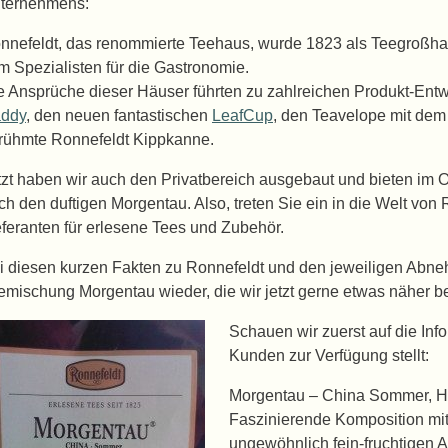
ternehmens:
nnefeldt, das renommierte Teehaus, wurde 1823 als Teegroßhan
m Spezialisten für die Gastronomie.
e Ansprüche dieser Häuser führten zu zahlreichen Produkt-En
ddy
, den neuen fantastischen
LeafCup
, den Teavelope mit dem
rühmte Ronnefeldt Kippkanne.
tzt haben wir auch den Privatbereich ausgebaut und bieten im 
ch den duftigen Morgentau. Also, treten Sie ein in die Welt von
eferanten für erlesene Tees und Zubehör.
i diesen kurzen Fakten zu Ronnefeldt und den jeweiligen Abn
emischung Morgentau wieder, die wir jetzt gerne etwas näher b
Schauen wir zuerst auf die Inf
Kunden zur Verfügung stellt:
Morgentau – China Sommer, He
Faszinierende Komposition mi
ungewöhnlich fein-fruchtigen 