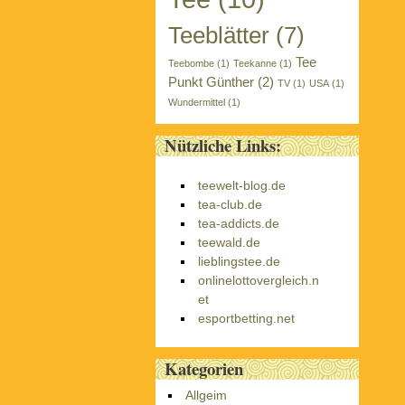
Teeblätter
(7)
Tee
Teebombe
(1)
Teekanne
(1)
Punkt Günther
(2)
TV
(1)
USA
(1)
Wundermittel
(1)
Nützliche Links:
teewelt-blog.de
tea-club.de
tea-addicts.de
teewald.de
lieblingstee.de
onlinelottovergleich.n
et
esportbetting.net
Kategorien
Allgeim