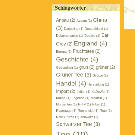
Schlagwörter
China
Anbau
(2)
Assam
(1)
P
(3)
Darjeeling
(1)
Deutschland
(1)
Earl
Dokumentation
(1)
Dooars
(1)
England
(4)
Grey
(2)
Früchtetee
(2)
Europa
(1)
Geschichte
(4)
grün
(2)
grüner
(2)
Gesundheit
(1)
Grüner Tee
(3)
Grütze
(1)
Handel
(4)
Herstellung
(1)
Import
(2)
Indien
(1)
KaDeWe
(1)
Kanne
(1)
Legende
(1)
Medizin
(1)
Morgentau
(1)
N-TV
(1)
Nilgiri
(1)
Reportage
(1)
Ronnefeldt
(1)
Rote
(1)
Rote Grütze
(1)
schwarz
(1)
Schwarzer Tee
(3)
Tee
(10)