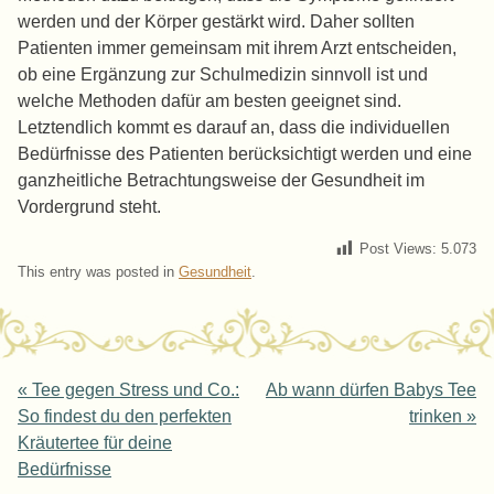
werden und der Körper gestärkt wird. Daher sollten
Patienten immer gemeinsam mit ihrem Arzt entscheiden,
ob eine Ergänzung zur Schulmedizin sinnvoll ist und
welche Methoden dafür am besten geeignet sind.
Letztendlich kommt es darauf an, dass die individuellen
Bedürfnisse des Patienten berücksichtigt werden und eine
ganzheitliche Betrachtungsweise der Gesundheit im
Vordergrund steht.
Post Views:
5.073
This entry was posted in
Gesundheit
.
Post navigation
«
Tee gegen Stress und Co.:
Ab wann dürfen Babys Tee
So findest du den perfekten
trinken
»
Kräutertee für deine
Bedürfnisse