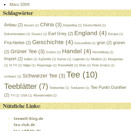
März 2009
Schlagwörter
China
(3)
Anbau
(2)
Assam
(1)
Darjeeling
(1)
Deutschland
(1)
England
(4)
Earl Grey
(2)
Dokumentation
(1)
Dooars
(1)
Europa
(1)
Geschichte
(4)
Früchtetee
(2)
grün
(2)
grüner
Gesundheit
(1)
Handel
(4)
Grüner Tee
(3)
(2)
Grütze
(1)
Herstellung
(1)
Import
(2)
Indien
(1)
KaDeWe
(1)
Kanne
(1)
Legende
(1)
Medizin
(1)
Morgentau
(1)
N-TV
(1)
Nilgiri
(1)
Reportage
(1)
Ronnefeldt
(1)
Rote
(1)
Rote Grütze
(1)
Tee
(10)
Schwarzer Tee
(3)
schwarz
(1)
Teeblätter
(7)
Tee Punkt Günther
Teebombe
(1)
Teekanne
(1)
(2)
TV
(1)
USA
(1)
Wundermittel
(1)
Nützliche Links:
teewelt-blog.de
tea-club.de
tea-addicts.de