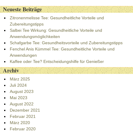
Neueste Beiträge
Zitronenmelisse Tee: Gesundheitliche Vorteile und
Zubereitungstipps
Salbei Tee Wirkung: Gesundheitliche Vorteile und
Anwendungsmöglichkeiten
Schafgarbe Tee: Gesundheitsvorteile und Zubereitungstipps
Fenchel Anis Kümmel Tee: Gesundheitliche Vorteile und
Anwendungen
Kaffee oder Tee? Entscheidungshilfe für Genießer
Archiv
März 2025
Juli 2024
August 2023
Mai 2023
August 2022
Dezember 2021
Februar 2021
März 2020
Februar 2020