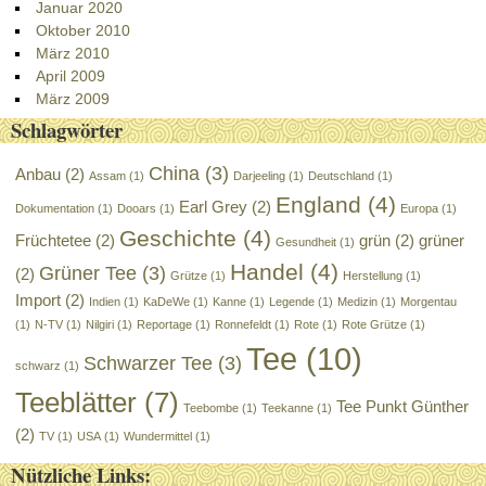
Januar 2020
Oktober 2010
März 2010
April 2009
März 2009
Schlagwörter
China
(3)
Anbau
(2)
Assam
(1)
Darjeeling
(1)
Deutschland
(1)
England
(4)
Earl Grey
(2)
Dokumentation
(1)
Dooars
(1)
Europa
(1)
Geschichte
(4)
Früchtetee
(2)
grün
(2)
grüner
Gesundheit
(1)
Handel
(4)
Grüner Tee
(3)
(2)
Grütze
(1)
Herstellung
(1)
Import
(2)
Indien
(1)
KaDeWe
(1)
Kanne
(1)
Legende
(1)
Medizin
(1)
Morgentau
(1)
N-TV
(1)
Nilgiri
(1)
Reportage
(1)
Ronnefeldt
(1)
Rote
(1)
Rote Grütze
(1)
Tee
(10)
Schwarzer Tee
(3)
schwarz
(1)
Teeblätter
(7)
Tee Punkt Günther
Teebombe
(1)
Teekanne
(1)
(2)
TV
(1)
USA
(1)
Wundermittel
(1)
Nützliche Links: