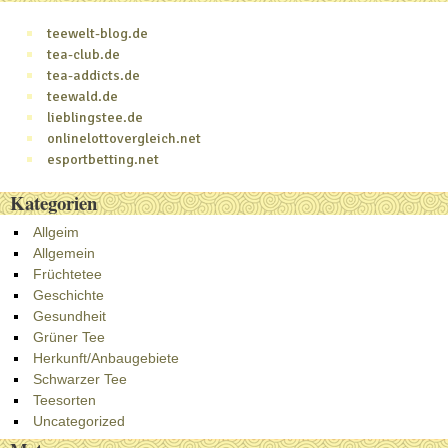
teewelt-blog.de
tea-club.de
tea-addicts.de
teewald.de
lieblingstee.de
onlinelottovergleich.net
esportbetting.net
Kategorien
Allgeim
Allgemein
Früchtetee
Geschichte
Gesundheit
Grüner Tee
Herkunft/Anbaugebiete
Schwarzer Tee
Teesorten
Uncategorized