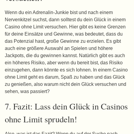
Wenn du ein Adrenalin-Junkie bist und nach einem
Nervenkitzel suchst, dann solltest du dein Glück in einem
Casino ohne Limit versuchen. Hier gibt es keine Grenzen
für deine Einsätze und Gewinne, was bedeutet, dass du
das Potenzial hast, große Gewinne zu erzielen. Es gibt
auch eine größere Auswahl an Spielen und höhere
Jackpots, die du gewinnen kannst. Natürlich gibt es auch
ein höheres Risiko, aber wenn du bereit bist, das Risiko
einzugehen, dann könnte es sich lohnen. In einem Casino
ohne Limit geht es darum, Spaß zu haben und das Glück
zu genießen, also warum nicht dein Glück versuchen und
sehen, was passiert?
7. Fazit: Lass dein Glück in Casinos
ohne Limit sprudeln!
Also, was ist das Fazit? Wenn du auf der Suche nach