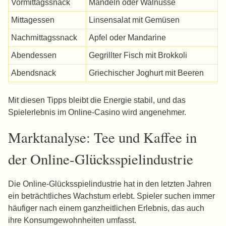
Vormittagssnack
Mandeln oder Walnüsse
Mittagessen
Linsensalat mit Gemüsen
Nachmittagssnack
Apfel oder Mandarine
Abendessen
Gegrillter Fisch mit Brokkoli
Abendsnack
Griechischer Joghurt mit Beeren
Mit diesen Tipps bleibt die Energie stabil, und das
Spielerlebnis im Online-Casino wird angenehmer.
Marktanalyse: Tee und Kaffee in
der Online-Glücksspielindustrie
Die Online-Glücksspielindustrie hat in den letzten Jahren
ein beträchtliches Wachstum erlebt. Spieler suchen immer
häufiger nach einem ganzheitlichen Erlebnis, das auch
ihre Konsumgewohnheiten umfasst.