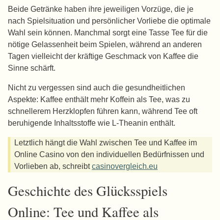
Beide Getränke haben ihre jeweiligen Vorzüge, die je
nach Spielsituation und persönlicher Vorliebe die optimale
Wahl sein können. Manchmal sorgt eine Tasse Tee für die
nötige Gelassenheit beim Spielen, während an anderen
Tagen vielleicht der kräftige Geschmack von Kaffee die
Sinne schärft.
Nicht zu vergessen sind auch die gesundheitlichen
Aspekte: Kaffee enthält mehr Koffein als Tee, was zu
schnellerem Herzklopfen führen kann, während Tee oft
beruhigende Inhaltsstoffe wie L-Theanin enthält.
Letztlich hängt die Wahl zwischen Tee und Kaffee im
Online Casino von den individuellen Bedürfnissen und
Vorlieben ab, schreibt
casinovergleich.eu
Geschichte des Glücksspiels
Online: Tee und Kaffee als