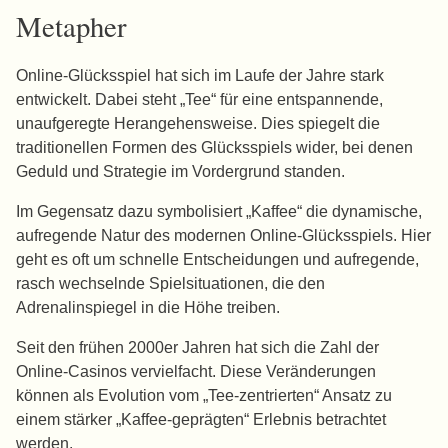
Metapher
Online-Glücksspiel hat sich im Laufe der Jahre stark
entwickelt. Dabei steht „Tee“ für eine entspannende,
unaufgeregte Herangehensweise. Dies spiegelt die
traditionellen Formen des Glücksspiels wider, bei denen
Geduld und Strategie im Vordergrund standen.
Im Gegensatz dazu symbolisiert „Kaffee“ die dynamische,
aufregende Natur des modernen Online-Glücksspiels. Hier
geht es oft um schnelle Entscheidungen und aufregende,
rasch wechselnde Spielsituationen, die den
Adrenalinspiegel in die Höhe treiben.
Seit den frühen 2000er Jahren hat sich die Zahl der
Online-Casinos vervielfacht. Diese Veränderungen
können als Evolution vom „Tee-zentrierten“ Ansatz zu
einem stärker „Kaffee-geprägten“ Erlebnis betrachtet
werden.