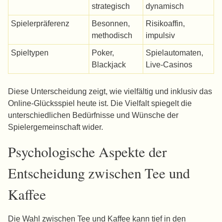
strategisch
dynamisch
Spielerpräferenz
Besonnen,
Risikoaffin,
methodisch
impulsiv
Spieltypen
Poker,
Spielautomaten,
Blackjack
Live-Casinos
Diese Unterscheidung zeigt, wie vielfältig und inklusiv das
Online-Glücksspiel heute ist. Die Vielfalt spiegelt die
unterschiedlichen Bedürfnisse und Wünsche der
Spielergemeinschaft wider.
Psychologische Aspekte der
Entscheidung zwischen Tee und
Kaffee
Die Wahl zwischen Tee und Kaffee kann tief in den