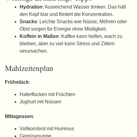
Hydration
: Ausreichend Wasser trinken. Das hält
den Kopf klar und fördert die Konzentration.
Snacks
: Leichte Snacks wie Nüsse, Möhren oder
Obst sorgen für Energie ohne Müdigkeit.
Koffein in Maßen
: Kaffee kann helfen, wach zu
bleiben, aber zu viel kann Stress und Zittern
verursachen.
Mahlzeitenplan
Frühstück
:
Haferflocken mit Früchten
Joghurt mit Nüssen
Mittagessen
:
Vollkornbrot mit Hummus
Gemüsesuppe