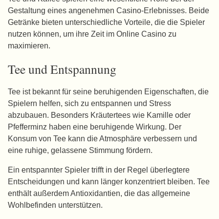
Gestaltung eines angenehmen Casino-Erlebnisses. Beide
Getränke bieten unterschiedliche Vorteile, die die Spieler
nutzen können, um ihre Zeit im Online Casino zu
maximieren.
Tee und Entspannung
Tee ist bekannt für seine beruhigenden Eigenschaften, die
Spielern helfen, sich zu entspannen und Stress
abzubauen. Besonders Kräutertees wie Kamille oder
Pfefferminz haben eine beruhigende Wirkung. Der
Konsum von Tee kann die Atmosphäre verbessern und
eine ruhige, gelassene Stimmung fördern.
Ein entspannter Spieler trifft in der Regel überlegtere
Entscheidungen und kann länger konzentriert bleiben. Tee
enthält außerdem Antioxidantien, die das allgemeine
Wohlbefinden unterstützen.