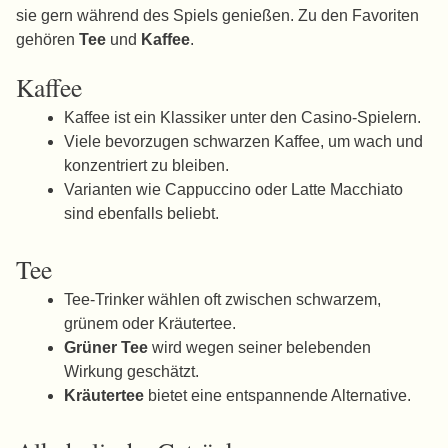
sie gern während des Spiels genießen. Zu den Favoriten
gehören
Tee
und
Kaffee
.
Kaffee
Kaffee ist ein Klassiker unter den Casino-Spielern.
Viele bevorzugen schwarzen Kaffee, um wach und
konzentriert zu bleiben.
Varianten wie Cappuccino oder Latte Macchiato
sind ebenfalls beliebt.
Tee
Tee-Trinker wählen oft zwischen schwarzem,
grünem oder Kräutertee.
Grüner Tee
wird wegen seiner belebenden
Wirkung geschätzt.
Kräutertee
bietet eine entspannende Alternative.