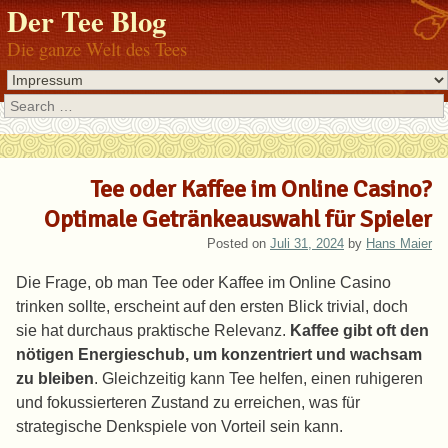
Der Tee Blog
Die ganze Welt des Tees
Search
Tee oder Kaffee im Online Casino?
Optimale Getränkeauswahl für Spieler
Posted on
Juli 31, 2024
by
Hans Maier
Die Frage, ob man Tee oder Kaffee im Online Casino
trinken sollte, erscheint auf den ersten Blick trivial, doch
sie hat durchaus praktische Relevanz.
Kaffee gibt oft den
nötigen Energieschub, um konzentriert und wachsam
zu bleiben
. Gleichzeitig kann Tee helfen, einen ruhigeren
und fokussierteren Zustand zu erreichen, was für
strategische Denkspiele von Vorteil sein kann.